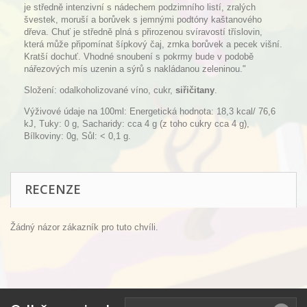
je středně intenzivní s nádechem podzimního listí, zralých
švestek, moruší a borůvek s jemnými podtóny kaštanového
dřeva. Chuť je středně plná s přirozenou svíravostí tříslovin,
která může připomínat šípkový čaj, zrnka borůvek a pecek višní.
Kratší dochuť. Vhodné snoubení s pokrmy bude v podobě
nářezových mís uzenin a sýrů s nakládanou zeleninou."
Složení: odalkoholizované víno, cukr,
siřičitany
.
Výživové údaje na 100ml: Energetická hodnota: 18,3 kcal/ 76,6
kJ, Tuky: 0 g, Sacharidy: cca 4 g (z toho cukry cca 4 g),
Bílkoviny: 0g, Sůl: < 0,1 g.
RECENZE
Žádný názor zákazník pro tuto chvíli.