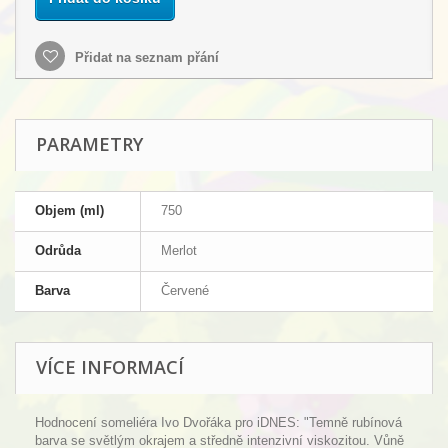
Přidat na seznam přání
PARAMETRY
Objem (ml)
750
Odrůda
Merlot
Barva
Červené
VÍCE INFORMACÍ
Hodnocení someliéra Ivo Dvořáka pro iDNES: "Temně rubínová
barva se světlým okrajem a středně intenzivní viskozitou. Vůně