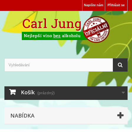
Napište nám
Přihlásit se
Košík
(prázdný)
NABÍDKA