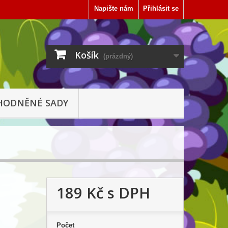
Napište nám
Přihlásit se
Košík
(prázdný)
HODNĚNÉ SADY
189 Kč
s DPH
Počet