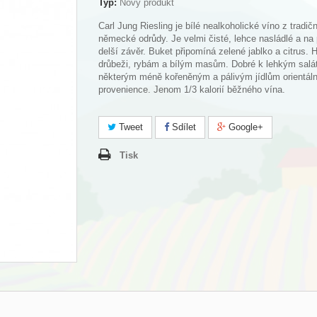
Typ:
Nový produkt
Carl Jung Riesling je bílé nealkoholické víno z tradičn
německé odrůdy. Je velmi čisté, lehce nasládlé a na
delší závěr. Buket připomíná zelené jablko a citrus. 
drůbeži, rybám a bílým masům. Dobré k lehkým salá
některým méně kořeněným a pálivým jídlům orientáln
provenience. Jenom 1/3 kalorií běžného vína.
Tweet
Sdílet
Google+
Tisk