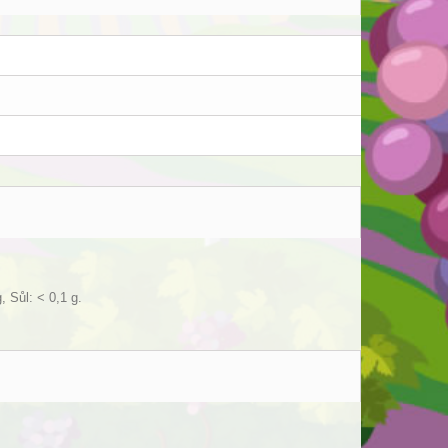
, Sůl: < 0,1 g.