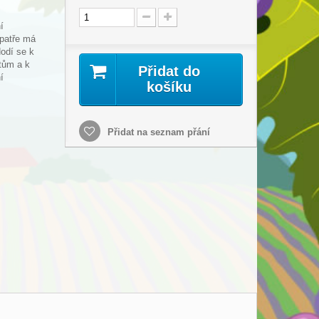
í
 patře má
Hodí se k
tům a k
Přidat do
í
košíku
Přidat na seznam přání